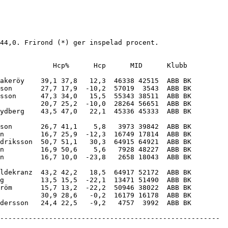
44,0. Frirond (*) ger inspelad procent. 

             Hcp%      Hcp      MID      Klubb 

akeröy    39,1 37,8   12,3  46338 42515  ABB BK

son       27,7 17,9  -10,2  57019  3543  ABB BK

sson      47,3 34,0   15,5  55343 38511  ABB BK

          20,7 25,2  -10,0  28264 56651  ABB BK

ydberg    43,5 47,0   22,1  45336 45333  ABB BK

son       26,7 41,1    5,8   3973 39842  ABB BK

n         16,7 25,9  -12,3  16749 17814  ABB BK

driksson  50,7 51,1   30,3  64915 64921  ABB BK

n         16,9 50,6    5,6   7928 48227  ABB BK

n         16,7 10,0  -23,8   2658 18043  ABB BK

ldekranz  43,2 42,2   18,5  64917 52172  ABB BK

g         13,5 15,5  -22,1  13471 51490  ABB BK

röm       15,7 13,2  -22,2  50946 38022  ABB BK

          30,9 28,6   -0,2  16179 16178  ABB BK
