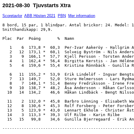
2021-08-30 Tjuvstarts Xtra
Scoretavlor
ABB Hösten 2021
PBN
Mer information
8 bord, 15 par, 1 blindpar. Antal brickor: 24. Medel: 1
Snitthandikapp: 29,9.

Plac  Par  Poäng       %  Namn                         
   1    6  173,8 *  60,3  Per-Ivar Aakeröy - Hallgrim A
   2   12  173,1 *  60,1  Solveig Byström - Nils Anders
   3    9  166,1 *  57,7  Kjell Persson - Torsten Ander
   4    1  162,4 *  56,4  Birgitta Kerstis - Jan Héléne
   5    4  159,6 *  55,4  Kristina Rönnbäck - Gunilla R
   6   11  155,2 *  53,9  Erik Lindelöf - Ingvar Bengts
   7   13  149,7    52,0  Sture Helmersson - Lars Rydma
   8    7  148,1 *  51,4  Benny Fredriksson - Irene Fre
   9   10  138,7 *  48,2  Åsa Andersson - Håkan Carlsso
  10   14  134,2    46,6  Håkan Lindbäck - Bengt Nilsso
  11    2  132,0 *  45,8  Barbro Lönning - Elisabeth Wa
  12    8  130,6 *  45,3  Rolf Forsberg - Peter Forsber
  13    5  123,9 *  43,0  Lennart Ekholm - Christer Åst
  14    3  113,3 *  39,3  Ulf Rilbe - Karin Rilbe      